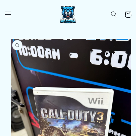
Ir
directamente
al contenido
Carrito
Ir
directamente
a la
información
del producto