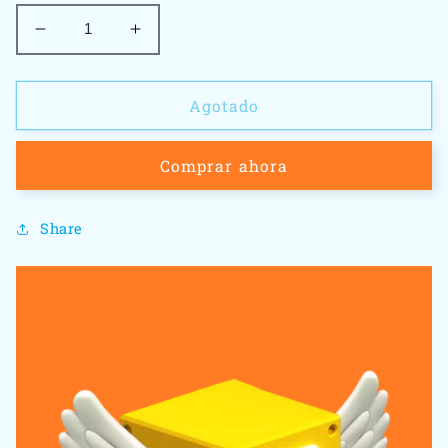
Reducir
Aumentar
cantidad
cantidad
para
para
Call
Call
Agotado
Of
Of
Duty
Duty
Comprar ahora
3
3
-
-
Nintendo
Nintendo
Share
Wii
Wii