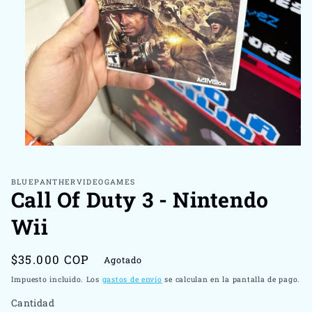
Abrir
elemento
multimedia
1
BLUEPANTHERVIDEOGAMES
Call Of Duty 3 - Nintendo
en
una
ventana
Wii
modal
Precio
$35.000 COP
Agotado
habitual
Impuesto incluido. Los
gastos de envío
se calculan en la pantalla de pago.
Cantidad