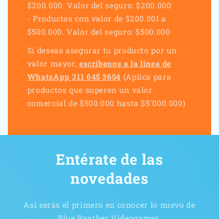
$200.000. Valor del seguro: $200.000
- Productos con valor de $200.001 a
$500.000. Valor del seguro: $500.000
Sí deseas asegurar tu producto por un
valor mayor,
escríbenos a la línea de
WhatsApp 311 645 3654
(Aplica para
productos que superen un valor
comercial de $500.000 hasta $5'000.000)
Entérate de las
novedades
Así serás el primero en conocer lo nuevo de
Blue Panther Videogames.