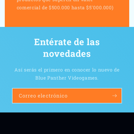
comercial de $500.000 hasta $5'000.000)
Entérate de las
novedades
Así serás el primero en conocer lo nuevo de
Blue Panther Videogames.
Correo electrónico