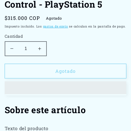
Control - PlayStation 5
en
una
ventana
modal
Precio
$315.000 COP
Agotado
habitual
Impuesto incluido. Los
gastos de envío
se calculan en la pantalla de pago.
Cantidad
Reducir
Aumentar
cantidad
cantidad
para
para
Control
Control
Agotado
-
-
PlayStation
PlayStation
5
5
Sobre este artículo
Texto del producto