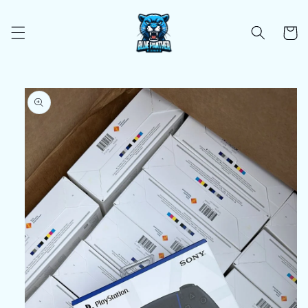
Ir
directamente
al contenido
Carrito
Ir
directamente
a la
información
del producto