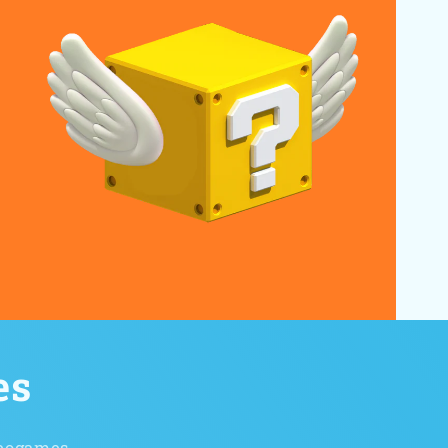
es
deogames.