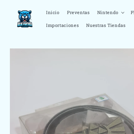
Ir
directamente
al contenido
Inicio
Preventas
Nintendo
P
Importaciones
Nuestras Tiendas
Ir
directamente
a la
información
del producto