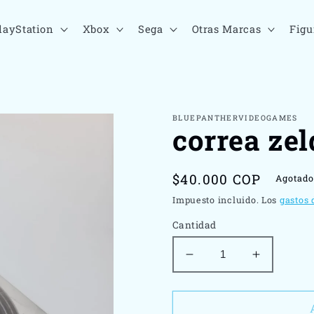
layStation
Xbox
Sega
Otras Marcas
Figu
BLUEPANTHERVIDEOGAMES
correa zel
Precio
$40.000 COP
Agotad
habitual
Impuesto incluido. Los
gastos 
Cantidad
Reducir
Aumenta
cantidad
cantidad
para
para
correa
correa