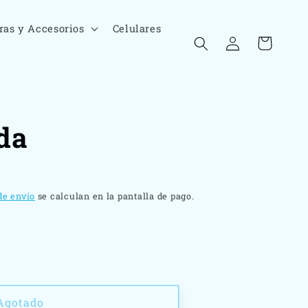
ras y Accesorios
Celulares
Iniciar
Carrito
sesión
da
o
de envío
se calculan en la pantalla de pago.
r
Agotado