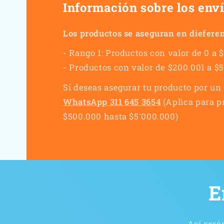
Información sobre los env
Los productos se aseguran en dieferen
- Rango 1: Productos con valor de 0 a 
- Productos con valor de $200.001 a $
Sí deseas asegurar tu producto por un
WhatsApp 311 645 3654
(Aplica para p
$500.000 hasta $5'000.000)
E
Así será