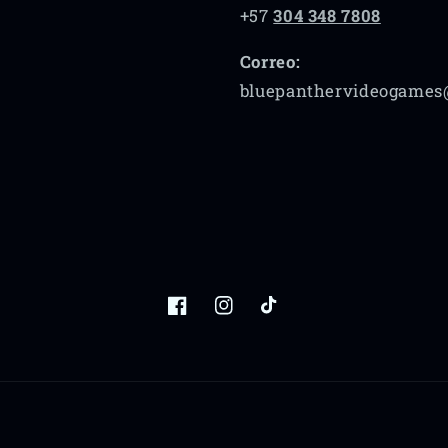
+57
304 348 7808
Correo:
bluepanthervideogames
Facebook
Instagram
TikTok
Formas