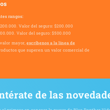
íos
tes rangos:
$200.000. Valor del seguro: $200.000
500.000. Valor del seguro: $500.000
 valor mayor,
escríbenos a la línea de
roductos que superen un valor comercial de
ntérate de las novedad
s el primero en conocer lo nuevo de Blue Panther Vi