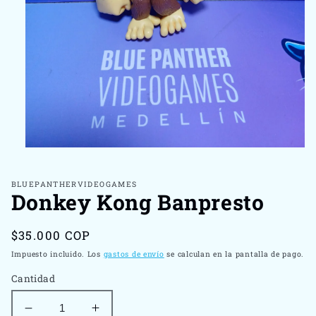
Abrir
elemento
multimedia
1
BLUEPANTHERVIDEOGAMES
Donkey Kong Banpresto
en
una
ventana
modal
Precio
$35.000 COP
habitual
Impuesto incluido. Los
gastos de envío
se calculan en la pantalla de pago.
Cantidad
Reducir
Aumentar