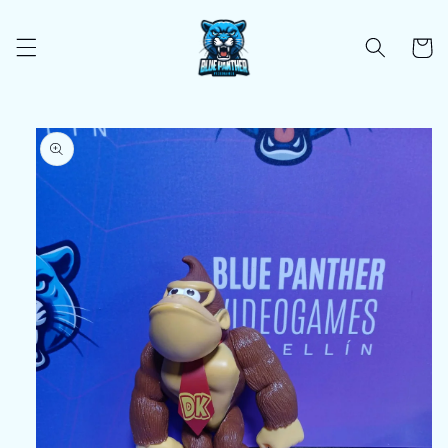
Ir
directamente
al contenido
Carrito
Ir
directamente
a la
información
del producto