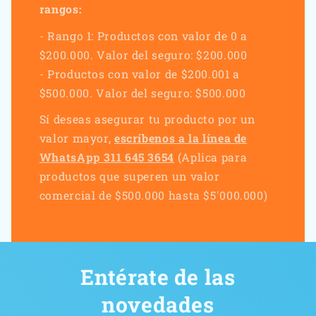
rangos:
- Rango 1: Productos con valor de 0 a
$200.000. Valor del seguro: $200.000
- Productos con valor de $200.001 a
$500.000. Valor del seguro: $500.000
Sí deseas asegurar tu producto por un
valor mayor,
escríbenos a la línea de
WhatsApp 311 645 3654
(Aplica para
productos que superen un valor
comercial de $500.000 hasta $5'000.000)
Entérate de las
novedades