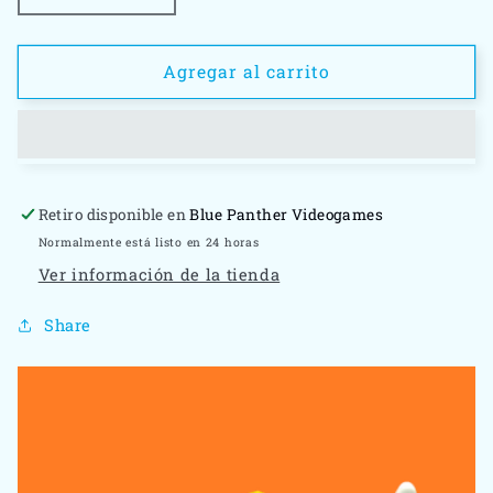
cantidad
cantidad
para
para
Donkey
Donkey
Agregar al carrito
Kong
Kong
Banpresto
Banpresto
Retiro disponible en
Blue Panther Videogames
Normalmente está listo en 24 horas
Ver información de la tienda
Share