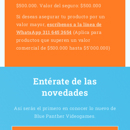
$500.000. Valor del seguro: $500.000
Sí deseas asegurar tu producto por un
valor mayor,
escríbenos a la línea de
WhatsApp 311 645 3654
(Aplica para
productos que superen un valor
comercial de $500.000 hasta $5'000.000)
Entérate de las
novedades
Así serás el primero en conocer lo nuevo de
Blue Panther Videogames.