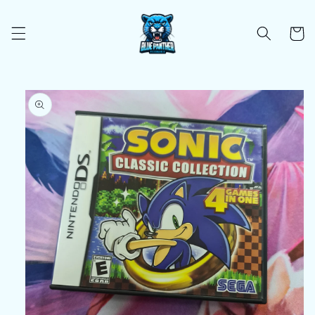
Ir
directamente
al contenido
Carrito
Ir
directamente
a la
información
del producto