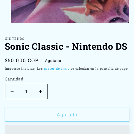
Abrir
elemento
multimedia
1
NINTENDO
Sonic Classic - Nintendo DS
en
una
ventana
modal
Precio
$50.000 COP
Agotado
habitual
Impuesto incluido. Los
gastos de envío
se calculan en la pantalla de pago.
Cantidad
Reducir
Aumentar
cantidad
cantidad
para
para
Sonic
Sonic
Agotado
Classic
Classic
-
-
Nintendo
Nintendo