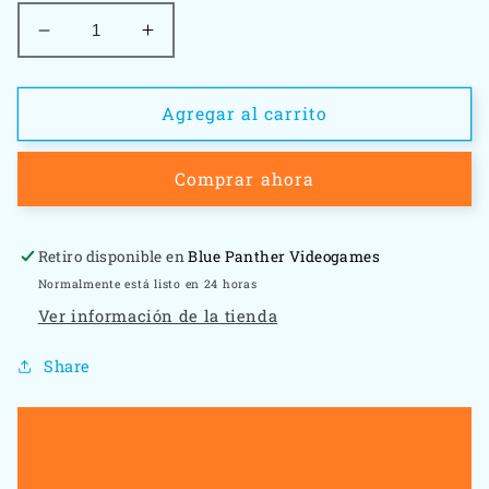
Reducir
Aumentar
cantidad
cantidad
para
para
Emergency
Emergency
Agregar al carrito
Mayhem
Mayhem
-
-
Comprar ahora
Nintendo
Nintendo
Wii
Wii
Retiro disponible en
Blue Panther Videogames
Normalmente está listo en 24 horas
Ver información de la tienda
Share