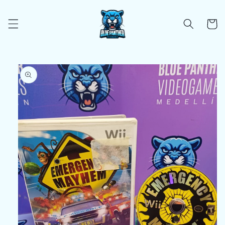
Ir
directamente
al contenido
Carrito
Ir
directamente
a la
información
del producto