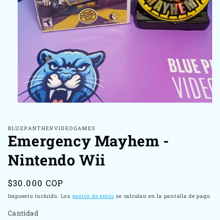
Abrir
elemento
multimedia
1
BLUEPANTHERVIDEOGAMES
Emergency Mayhem -
en
una
ventana
Nintendo Wii
modal
Precio
$30.000 COP
habitual
Impuesto incluido. Los
gastos de envío
se calculan en la pantalla de pago.
Cantidad