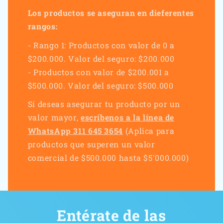
Los productos se aseguran en dieferentes
rangos:
- Rango 1: Productos con valor de 0 a
$200.000. Valor del seguro: $200.000
- Productos con valor de $200.001 a
$500.000. Valor del seguro: $500.000
Sí deseas asegurar tu producto por un
valor mayor,
escríbenos a la línea de
WhatsApp 311 645 3654
(Aplica para
productos que superen un valor
comercial de $500.000 hasta $5'000.000)
Entérate de las