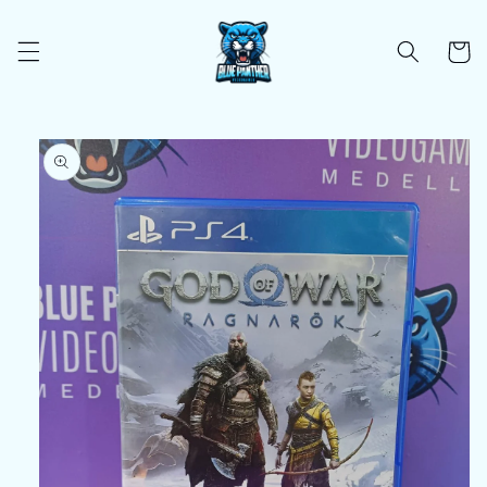
Ir
directamente
al contenido
Carrito
Ir
directamente
a la
información
del producto