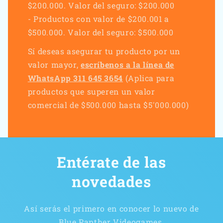
$200.000. Valor del seguro: $200.000
- Productos con valor de $200.001 a
$500.000. Valor del seguro: $500.000
Sí deseas asegurar tu producto por un
valor mayor,
escríbenos a la línea de
WhatsApp 311 645 3654
(Aplica para
productos que superen un valor
comercial de $500.000 hasta $5'000.000)
Entérate de las
novedades
Así serás el primero en conocer lo nuevo de
Blue Panther Videogames.