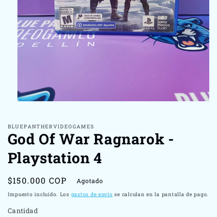
Abrir
elemento
multimedia
1
BLUEPANTHERVIDEOGAMES
God Of War Ragnarok -
en
una
ventana
Playstation 4
modal
Precio
$150.000 COP
Agotado
habitual
Impuesto incluido. Los
gastos de envío
se calculan en la pantalla de pago.
Cantidad