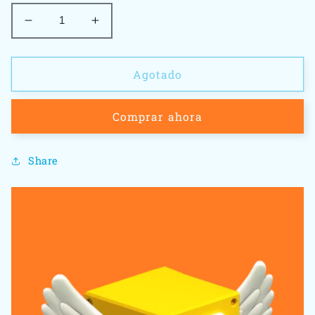
Reducir
Aumentar
cantidad
cantidad
para
para
God
God
Agotado
Of
Of
War
War
Comprar ahora
Ragnarok
Ragnarok
-
-
Playstation
Playstation
Share
4
4