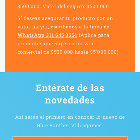
$500.000. Valor del seguro: $500.000
Sí deseas asegurar tu producto por un
valor mayor,
escríbenos a la línea de
WhatsApp 311 645 3654
(Aplica para
productos que superen un valor
comercial de $500.000 hasta $5'000.000)
Entérate de las
novedades
Así serás el primero en conocer lo nuevo de
Blue Panther Videogames.