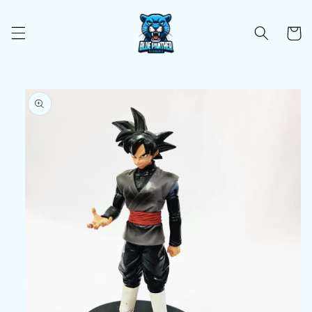
Ir
directamente
al contenido
Carrito
Ir
directamente
a la
información
del producto