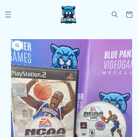
Ir
directamente
al contenido
Carrito
Ir
directamente
a la
información
del producto