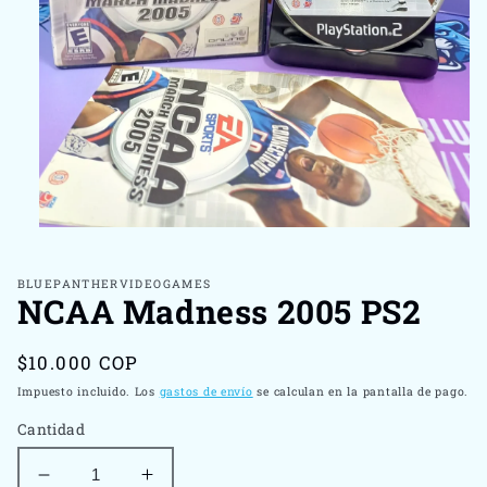
Abrir
elemento
multimedia
1
BLUEPANTHERVIDEOGAMES
NCAA Madness 2005 PS2
en
una
ventana
modal
Precio
$10.000 COP
habitual
Impuesto incluido. Los
gastos de envío
se calculan en la pantalla de pago.
Cantidad
Reducir
Aumentar