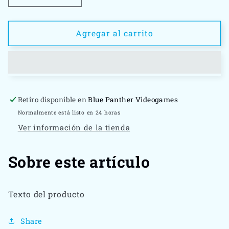
cantidad
cantidad
para
para
NCAA
NCAA
Agregar al carrito
Madness
Madness
2005
2005
PS2
PS2
Retiro disponible en
Blue Panther Videogames
Normalmente está listo en 24 horas
Ver información de la tienda
Sobre este artículo
Texto del producto
Share