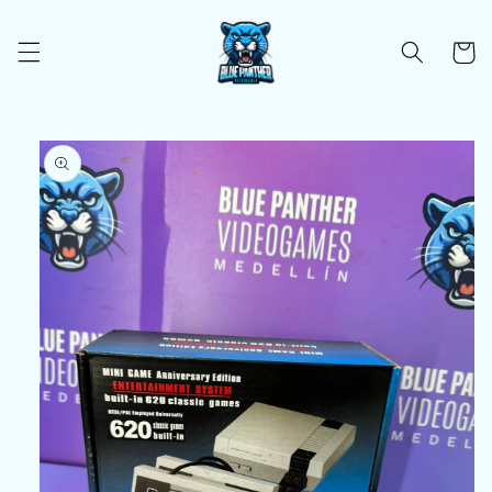
Ir
directamente
al contenido
Carrito
Ir
directamente
a la
información
del producto