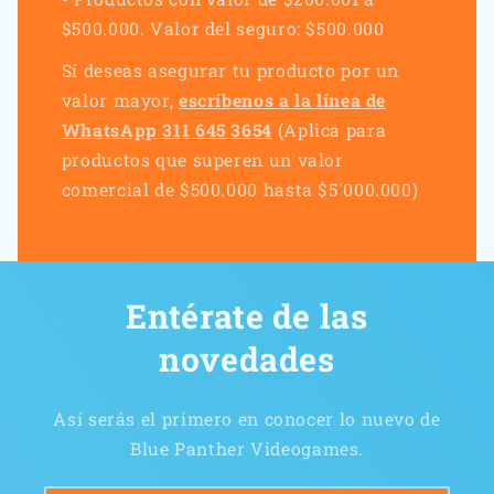
$500.000. Valor del seguro: $500.000
Sí deseas asegurar tu producto por un
valor mayor,
escríbenos a la línea de
WhatsApp 311 645 3654
(Aplica para
productos que superen un valor
comercial de $500.000 hasta $5'000.000)
Entérate de las
novedades
Así serás el primero en conocer lo nuevo de
Blue Panther Videogames.