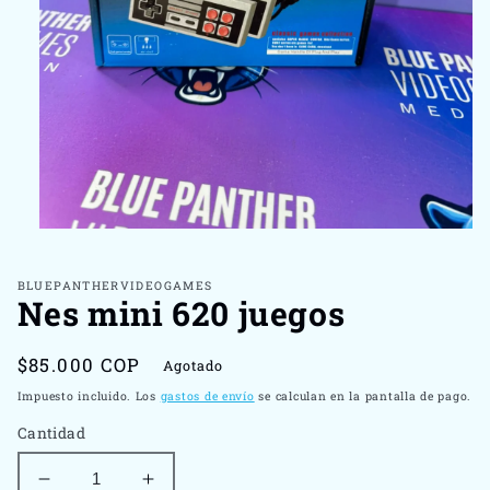
Abrir
elemento
multimedia
1
BLUEPANTHERVIDEOGAMES
Nes mini 620 juegos
en
una
ventana
modal
Precio
$85.000 COP
Agotado
habitual
Impuesto incluido. Los
gastos de envío
se calculan en la pantalla de pago.
Cantidad
Reducir
Aumentar